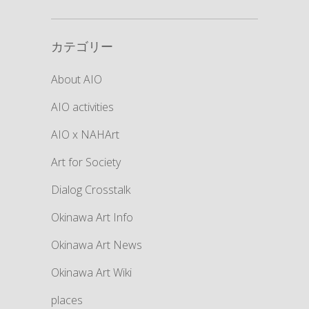
カテゴリー
About AIO
AIO activities
AIO x NAHArt
Art for Society
Dialog Crosstalk
Okinawa Art Info
Okinawa Art News
Okinawa Art Wiki
places